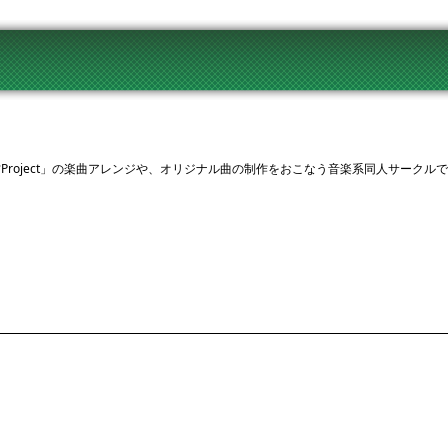
の「東方Project」の楽曲アレンジや、オリジナル曲の制作をおこなう音楽系同人サークル